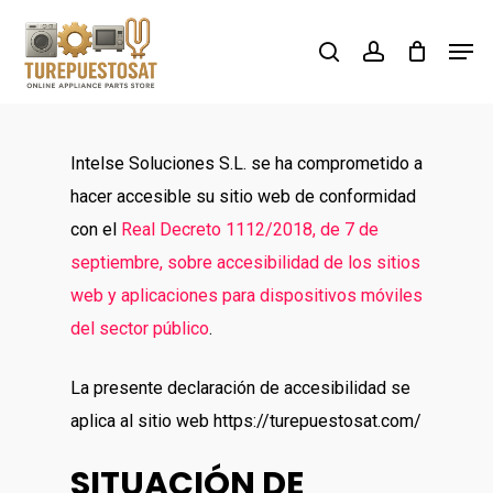
Skip
Men
to
search
account
Close
main
Menu
content
Intelse Soluciones S.L. se ha comprometido a
hacer accesible su sitio web de conformidad
con el
Real Decreto 1112/2018, de 7 de
septiembre, sobre accesibilidad de los sitios
web y aplicaciones para dispositivos móviles
del sector público
.
La presente declaración de accesibilidad se
aplica al sitio web https://turepuestosat.com/
SITUACIÓN DE