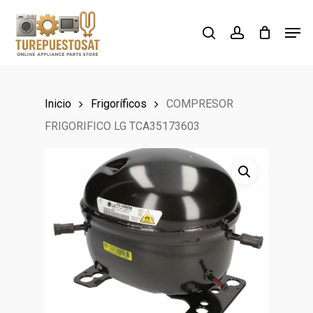
Skip
Men
to
search
account
Close
main
Menu
content
Inicio
Frigoríficos
COMPRESOR
FRIGORIFICO LG TCA35173603