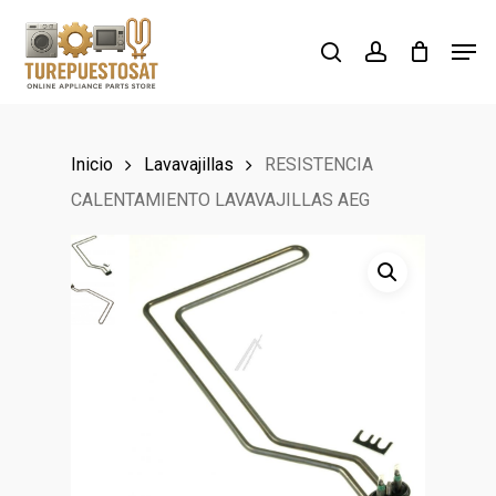
Skip
Men
to
search
account
Close
main
Menu
content
Inicio
Lavavajillas
RESISTENCIA
CALENTAMIENTO LAVAVAJILLAS AEG